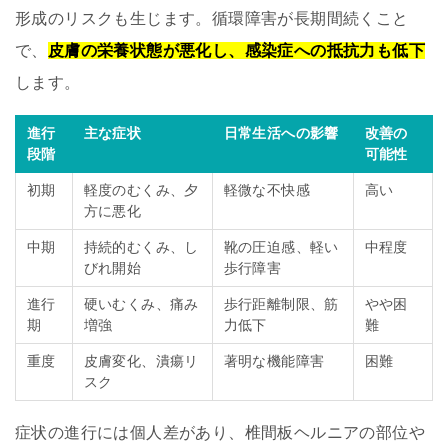
形成のリスクも生じます。循環障害が長期間続くこと
で、
皮膚の栄養状態が悪化し、感染症への抵抗力も低下
します。
進行
主な症状
日常生活への影響
改善の
段階
可能性
初期
軽度のむくみ、夕
軽微な不快感
高い
方に悪化
中期
持続的むくみ、し
靴の圧迫感、軽い
中程度
びれ開始
歩行障害
進行
硬いむくみ、痛み
歩行距離制限、筋
やや困
期
増強
力低下
難
重度
皮膚変化、潰瘍リ
著明な機能障害
困難
スク
症状の進行には個人差があり、椎間板ヘルニアの部位や