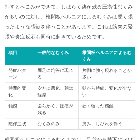
押すとへこみができて、しばらく跡が残る圧痕性むくみ
が多いのに対し、椎間板ヘルニアによるむくみは硬く張
ったような感触を伴うことがあります。これは筋肉の緊
張や炎症反応も同時に起きているためです。
項目
一般的なむくみ
椎間板ヘルニアによるむ
くみ
発症パタ
両足に均等に現れ
片側に強く現れることが
ーン
る
多い
時間的変
夕方に悪化、朝は
朝から持続、変化が少な
化
軽減
い
触感
柔らかく、圧痕が
硬く張った感触
残る
随伴症状
むくみのみ
痛み、しびれを伴う
椎間板ヘルニアによるむくみでは、足首から膝下にかけ