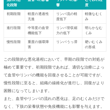
化段階
響
度
初期段階
軽度の透過性
リンパ流の軽
軽微なむく
亢進
度低下
み
進行段階
中等度の血管
リンパ管収縮
明らかなむ
機能低下
力の低下
くみ
慢性段階
重度の循環障
リンパうっ滞
硬いむくみ
害
の形成
この段階的な悪化過程において、早期の段階での対処が
極めて重要です。初期段階であれば、適切な治療によっ
て血管やリンパの機能を回復させることが可能ですが、
慢性段階に至ると、組織の線維化が進行し、回復がより
困難になってしまいます。
また、血管やリンパの流れの悪化は、足のむくみだけで
なく、下肢の栄養状態や免疫機能にも影響を与えます。