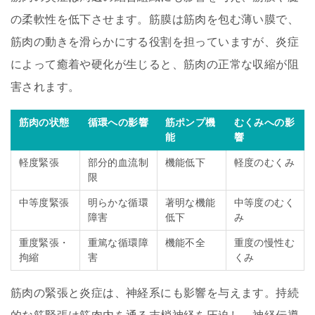
の柔軟性を低下させます。筋膜は筋肉を包む薄い膜で、
筋肉の動きを滑らかにする役割を担っていますが、炎症
によって癒着や硬化が生じると、筋肉の正常な収縮が阻
害されます。
筋肉の状態
循環への影響
筋ポンプ機
むくみへの影
能
響
軽度緊張
部分的血流制
機能低下
軽度のむくみ
限
中等度緊張
明らかな循環
著明な機能
中等度のむく
障害
低下
み
重度緊張・
重篤な循環障
機能不全
重度の慢性む
拘縮
害
くみ
筋肉の緊張と炎症は、神経系にも影響を与えます。持続