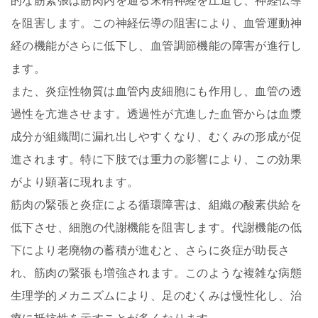
的な筋緊張は筋肉内を通る末梢神経を圧迫し、神経伝導
を阻害します。この神経伝導の阻害により、血管運動神
経の機能がさらに低下し、血管調節機能の障害が進行し
ます。
また、炎症性物質は血管内皮細胞にも作用し、血管の透
過性を亢進させます。透過性が亢進した血管からは血漿
成分が組織間に漏れ出しやすくなり、むくみの形成が促
進されます。特に下肢では重力の影響により、この効果
がより顕著に現れます。
筋肉の緊張と炎症による循環障害は、組織の酸素供給を
低下させ、細胞の代謝機能を阻害します。代謝機能の低
下により老廃物の蓄積が進むと、さらに炎症が助長さ
れ、筋肉の緊張も増強されます。このような複雑な病態
生理学的メカニズムにより、足のむくみは慢性化し、治