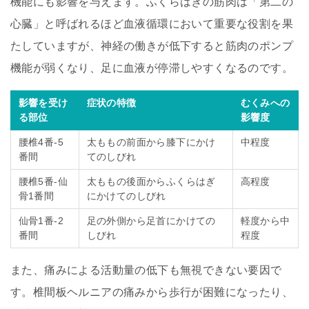
機能にも影響を与えます。ふくらはぎの筋肉は「第二の
心臓」と呼ばれるほど血液循環において重要な役割を果
たしていますが、神経の働きが低下すると筋肉のポンプ
機能が弱くなり、足に血液が停滞しやすくなるのです。
影響を受け
症状の特徴
むくみへの
る部位
影響度
腰椎4番-5
太ももの前面から膝下にかけ
中程度
番間
てのしびれ
腰椎5番-仙
太ももの後面からふくらはぎ
高程度
骨1番間
にかけてのしびれ
仙骨1番-2
足の外側から足首にかけての
軽度から中
番間
しびれ
程度
また、痛みによる活動量の低下も無視できない要因で
す。椎間板ヘルニアの痛みから歩行が困難になったり、