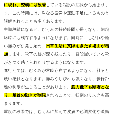
に現れ、翌朝には改善
している程度の症状から始まりま
す。この時期には、単なる疲労や運動不足によるものと
誤解されることも多くあります。
中期段階になると、むくみの持続時間が長くなり、朝起
床時にも残存するようになります。同時に、しびれや軽
い痛みが併発し始め、
日常生活に支障をきたす場面が増
加
します。靴下の跡が深く残ったり、普段履いている靴
がきつく感じられたりするようになります。
進行期では、むくみが常時存在するようになり、触ると
硬い感触となります。痛みやしびれも強くなり、歩行距
離の制限が生じることがあります。
筋力低下も顕著とな
り、足首の動きが制限
されることで、転倒のリスクも高
まります。
重度の段階では、むくみに加えて皮膚の色調変化や潰瘍