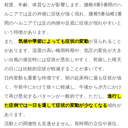
程度、年齢、体質などが影響します。腰椎4番5番間のヘ
ルニアでは足の外側に症状が強く現れ、腰椎5番仙椎1番
間のヘルニアでは足の内側や足底に症状が現れやすいと
いう特徴があります。
また、
気候や季節によっても症状の変動
が見られること
があります。湿度の高い梅雨時期や、気圧の変化が大き
い台風の接近時には症状が悪化しやすく、乾燥した晴天
の日には比較的症状が軽減することが多いです。
日内変動も重要な特徴です。朝の起床時に最も症状が強
く、午前中にかけて徐々に軽減し、午後から夕方にかけ
て再び悪化するパターンが一般的です。ただし、
進行し
た症例では一日を通して症状の変動が少なくなる
傾向が
あります。
活動との関連性も見逃せません。長時間の立位や座位、