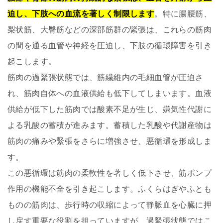
迫し、下肢への血流を著しく制限します
。特に腸腰筋、
梨状筋、大臀筋などの深部筋群の緊張は、これらの筋肉
の間を通る血管や神経を圧迫し、下肢の循環障害を引き
起こします。
筋肉の過緊張状態では、筋繊維内の毛細血管が圧迫さ
れ、筋肉自体への血液供給も低下してしまいます。血液
供給が低下した筋肉では酸素不足が生じ、嫌気性代謝に
よる乳酸の蓄積が進みます。蓄積した乳酸や代謝産物は
筋肉の痛みや緊張をさらに増強させ、悪循環を形成しま
す。
この悪循環は筋肉の柔軟性を著しく低下させ、筋ポンプ
作用の機能不全を引き起こします。ふくらはぎやふとも
ものの筋肉は、歩行時の収縮によって静脈血を心臓に押
し戻す重要な役割を担っていますが、過緊張状態ではこ