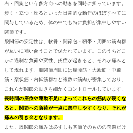
右・回旋という多方向への動きを同時に担っています。
歩く・立つ・座るといった日常的な動作のほぼすべてに
関与しているため、体の中でも特に負担が集中しやすい
関節です。
股関節の安定性は、軟骨・関節包・靭帯・周囲の筋肉群
が互いに補い合うことで保たれています。このうちどこ
かに過剰な負荷や変性、炎症が起きると、それが痛みと
して現れます。股関節周囲には腸腰筋・大殿筋・中殿
筋・梨状筋・内転筋群など複数の筋肉が密集しており、
これらが関節の動きを細かくコントロールしています。
長時間の座位や運動不足によってこれらの筋肉が硬くな
ると、関節への負荷が一点に集中しやすくなり、それが
痛みの引き金となります。
また、股関節の痛みは必ずしも関節そのものの問題だけ