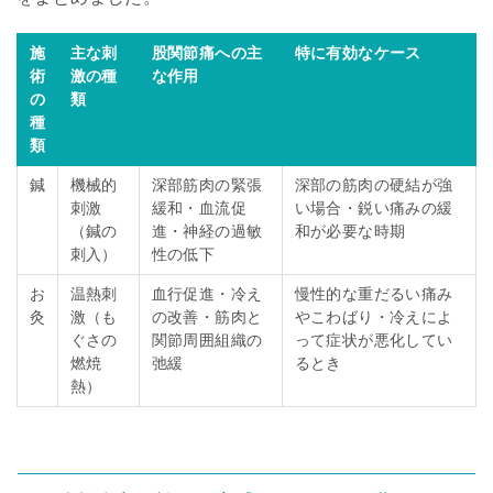
施
主な刺
股関節痛への主
特に有効なケース
術
激の種
な作用
の
類
種
類
鍼
機械的
深部筋肉の緊張
深部の筋肉の硬結が強
刺激
緩和・血流促
い場合・鋭い痛みの緩
（鍼の
進・神経の過敏
和が必要な時期
刺入）
性の低下
お
温熱刺
血行促進・冷え
慢性的な重だるい痛み
灸
激（も
の改善・筋肉と
やこわばり・冷えによ
ぐさの
関節周囲組織の
って症状が悪化してい
燃焼
弛緩
るとき
熱）