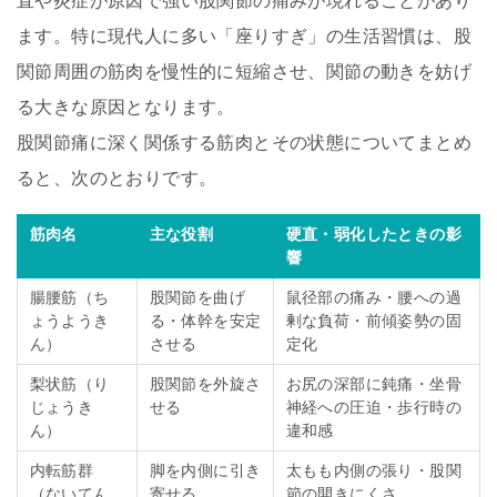
直や炎症が原因で強い股関節の痛みが現れることがあり
ます。特に現代人に多い「座りすぎ」の生活習慣は、股
関節周囲の筋肉を慢性的に短縮させ、関節の動きを妨げ
る大きな原因となります。
股関節痛に深く関係する筋肉とその状態についてまとめ
ると、次のとおりです。
筋肉名
主な役割
硬直・弱化したときの影
響
腸腰筋（ち
股関節を曲げ
鼠径部の痛み・腰への過
ょうようき
る・体幹を安定
剰な負荷・前傾姿勢の固
ん）
させる
定化
梨状筋（り
股関節を外旋さ
お尻の深部に鈍痛・坐骨
じょうき
せる
神経への圧迫・歩行時の
ん）
違和感
内転筋群
脚を内側に引き
太もも内側の張り・股関
（ないてん
寄せる
節の開きにくさ