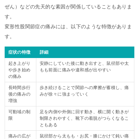
ぜん）などの先天的な素因が関係していることもありま
す。
変形性股関節症の痛みには、以下のような特徴がありま
す。
症状の特徴
詳細
起き上がり
安静にしていた後に動き出すと、鼠径部や太
や歩き始め
もも前面に痛みや違和感が出やすい
の痛み
長時間歩行
歩き続けることで関節への摩擦が蓄積し、痛
後の痛みの
みが徐々に強まっていく
増強
可動域の制
足を内側や外側に回す動き、横に開く動きが
限
制限されやすく、靴下の着脱がつらくなるこ
ともある
痛みの広が
鼠径部から太もも・お尻・膝にかけて鈍い痛