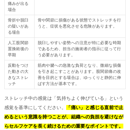
痛みが出る
場合
骨折や脱臼
骨や関節に損傷がある状態でストレッチを行
の疑いがあ
うと、症状を悪化させる危険があります。
る場合
人工股関節
脱臼しやすい姿勢への注意が特に必要な時期
置換術後の
であるため、担当の施術者の指示に従って行
早期
う必要があります。
反動をつけ
筋肉や腱への急激な負荷となり、微細な損傷
た動きの大
を引き起こすことがあります。股関節痛の改
きなストレ
善を目的とする場合は、ゆっくりと静的に伸
ッチ
ばす方法が基本です。
ストレッチ中の感覚は「気持ちよく伸びている」という
感覚を基準にしてください。
「痛い」と感じる直前で止
めるという意識を持つことが、組織への負担を避けなが
らセルフケアを長く続けるための重要なポイントです。