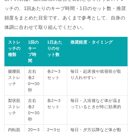
ッチの、1回あたりのキープ時間・1日のセット数・推奨
頻度をまとめた目安です。あくまで参考として、自身の
体調に合わせて取り組んでください。
ストレ
1回の
1日あた
推奨頻度・タイミング
ッチの
キー
りのセ
種類
プ時
ット数
間
腸腰筋
左右
各2〜3
毎日・起床後や就寝前が取
ストレ
各2
セット
り入れやすい
ッチ
0〜30
秒
梨状筋
左右
各2〜3
毎日・入浴後など体が温ま
ストレ
各2
セット
っているときが特に効果的
ッチ
0〜30
秒
内転筋
20〜3
2〜3セ
毎日・夕方以降など体が動