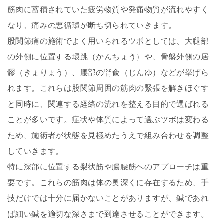
筋肉に蓄積されていた疲労物質や発痛物質が流れやすく
なり、痛みの悪循環が断ち切られていきます。
股関節痛の施術でよく用いられるツボとしては、大腿部
の外側に位置する環跳（かんちょう）や、骨盤外側の居
髎（きょりょう）、腰部の腎兪（じんゆ）などが挙げら
れます。これらは股関節周囲の筋肉の緊張を解きほぐす
と同時に、関連する経絡の流れを整える目的で選ばれる
ことが多いです。症状や体質によって選ぶツボは変わる
ため、施術者が状態を見極めたうえで組み合わせを調整
していきます。
特に深部に位置する梨状筋や腸腰筋へのアプローチは重
要です。これらの筋肉は体の奥深くに存在するため、手
技だけでは十分に届かないことがありますが、鍼であれ
ば細い鍼を適切な深さまで到達させることができます。