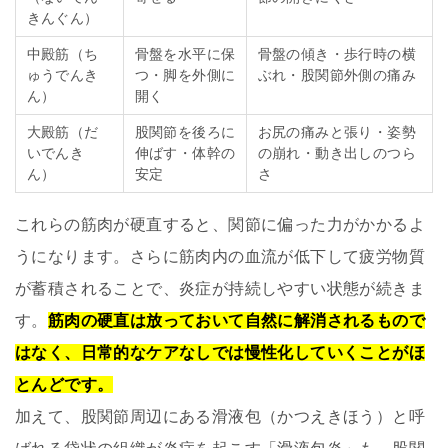
きんぐん）
中殿筋（ち
骨盤を水平に保
骨盤の傾き・歩行時の横
ゅうでんき
つ・脚を外側に
ぶれ・股関節外側の痛み
ん）
開く
大殿筋（だ
股関節を後ろに
お尻の痛みと張り・姿勢
いでんき
伸ばす・体幹の
の崩れ・動き出しのつら
ん）
安定
さ
これらの筋肉が硬直すると、関節に偏った力がかかるよ
うになります。さらに筋肉内の血流が低下して疲労物質
が蓄積されることで、炎症が持続しやすい状態が続きま
す。
筋肉の硬直は放っておいて自然に解消されるもので
はなく、日常的なケアなしでは慢性化していくことがほ
とんどです。
加えて、股関節周辺にある滑液包（かつえきほう）と呼