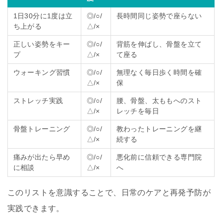
1日30分に1度は立
◎/○/
長時間同じ姿勢で座らない
ち上がる
△/×
正しい姿勢をキー
◎/○/
背筋を伸ばし、骨盤を立て
プ
△/×
て座る
ウォーキング習慣
◎/○/
無理なく毎日歩く時間を確
△/×
保
ストレッチ実践
◎/○/
腰、骨盤、太ももへのスト
△/×
レッチを毎日
骨盤トレーニング
◎/○/
教わったトレーニングを継
△/×
続する
痛みが出たら早め
◎/○/
悪化前に信頼できる専門院
に相談
△/×
へ
このリストを意識することで、日常のケアと再発予防が
実践できます。