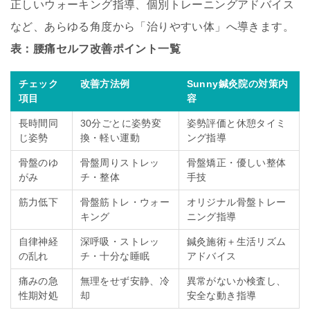
正しいウォーキング指導、個別トレーニングアドバイス
など、あらゆる角度から「治りやすい体」へ導きます。
表：腰痛セルフ改善ポイント一覧
チェック
改善方法例
Sunny鍼灸院の対策内
項目
容
長時間同
30分ごとに姿勢変
姿勢評価と休憩タイミ
じ姿勢
換・軽い運動
ング指導
骨盤のゆ
骨盤周りストレッ
骨盤矯正・優しい整体
がみ
チ・整体
手技
筋力低下
骨盤筋トレ・ウォー
オリジナル骨盤トレー
キング
ニング指導
自律神経
深呼吸・ストレッ
鍼灸施術＋生活リズム
の乱れ
チ・十分な睡眠
アドバイス
痛みの急
無理をせず安静、冷
異常がないか検査し、
性期対処
却
安全な動き指導