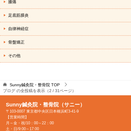
膝痛
足底筋膜炎
自律神経症
骨盤矯正
その他
Sunny鍼灸院・整骨院
TOP
ブログ の全投稿を表示（2 / 31ページ）
Sunny鍼灸院・整骨院（サニー）
〒103-0007 東京都中央区日本橋浜町3-41-9
【営業時間】
月～金・祝/10：00～22：00
土・日/9:00～17:00